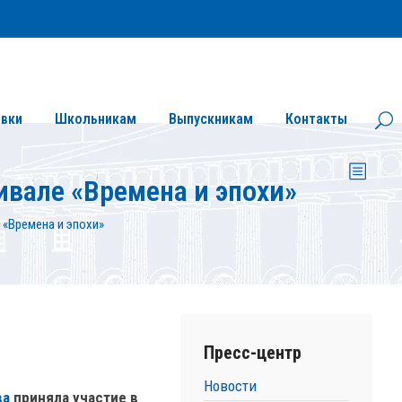
Личный кабинет
Версия сайта для слабовидящих
вки
Школьникам
Выпускникам
Контакты
вале «Времена и эпохи»
«Времена и эпохи»
Пресс-центр
Новости
ва
приняла участие в