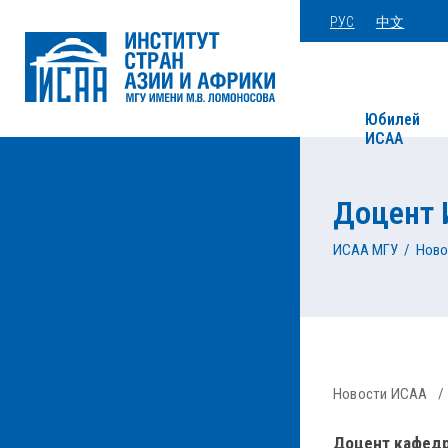
РУС
中文
Юбилей
ИСАА
Доцент 
ИСАА МГУ
/
Ново
Новости ИСАА
Доцент кафед