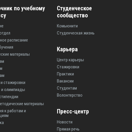
чник по учебному
Студенческое
ссу
сообщество
ие
Комьюнити
отдел
Студенческая жизнь
ное расписание
бучения
Карьера
ские материалы
Центр карьеры
ам
Стажировки
ам
Практики
там
Вакансии
 и стажировки
Студентам
 и олимпиады
Волонтерство
 стипендии
етодические материалы
Пресс-центр
ия к работам и
циям
Новости
ка
Прямая речь