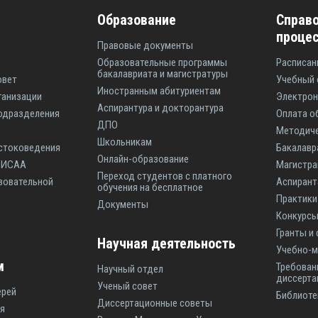
Образование
Справо
проце
Правовые документы
Образовательные программы
Расписан
бакалавриата и магистратуры
овет
Учебный 
Иностранным абитуриентам
ганизации
Электрон
Аспирантура и докторантура
одразделения
Оплата о
ДПО
Методиче
Школьникам
стоковедения
Бакалавр
Онлайн-образование
ы ИСАА
Магистр
Переход студентов с платного
зовательной
Аспиран
обучения на бесплатное
Практики
Документы
Конкурсы
Гранты и
Научная деятельность
Учебно-м
м
Требован
Научный отдел
диссерта
Ученый совет
ерей
Библиоте
Диссертационные советы
я