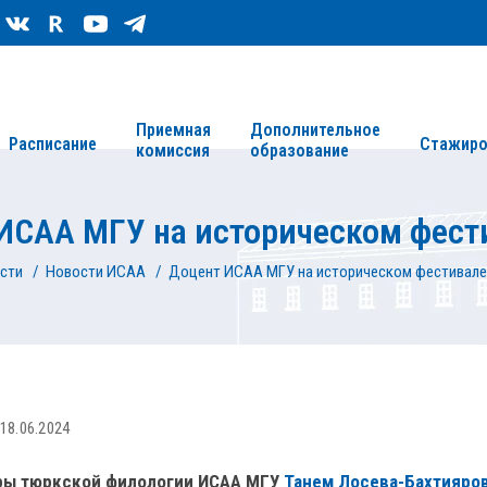
Сведения об организации
Карта сайта
Приемная
Дополнительное
Расписание
Стажиро
комиссия
образование
ИСАА МГУ на историческом фести
сти
/
Новости ИСАА
/
Доцент ИСАА МГУ на историческом фестивале 
18.06.2024
ры тюркской филологии ИСАА МГУ
Танем Лосева-Бахтияро