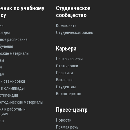
чник по учебному
Студенческое
ссу
сообщество
ие
Комьюнити
отдел
Студенческая жизнь
ное расписание
бучения
Карьера
ские материалы
Центр карьеры
ам
Стажировки
ам
Практики
там
Вакансии
 и стажировки
Студентам
 и олимпиады
Волонтерство
 стипендии
етодические материалы
Пресс-центр
ия к работам и
циям
Новости
ка
Прямая речь