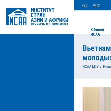
РУС
中文
Юбилей
ИСАА
Вьетнам
молоды
ИСАА МГУ
/
Ново