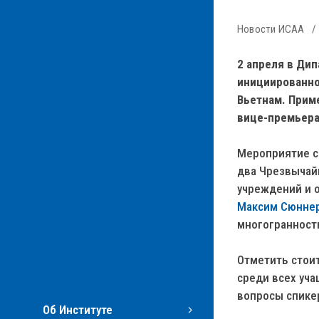
Новости ИСАА
2 апреля в Ди
инициированно
Вьетнам. Прим
вице-премьера
Мероприятие с
два Чрезвычай
учреждений и 
Максим Сюнне
многогранность
Отметить стои
среди всех уч
вопросы спике
Об Институте