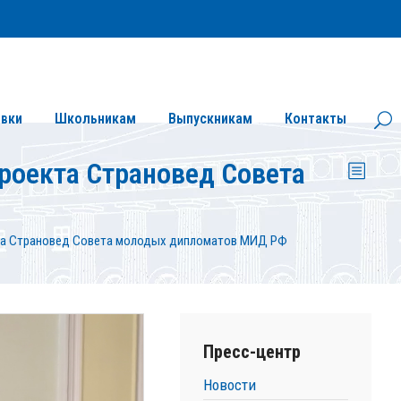
Личный кабинет
Версия сайта для слабовидящих
вки
Школьникам
Выпускникам
Контакты
роекта Страновед Совета
та Страновед Совета молодых дипломатов МИД РФ
Пресс-центр
Новости