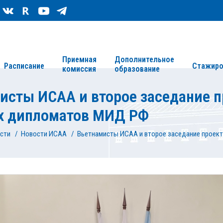
Сведения об организации
Карта сайта
Приемная
Дополнительное
Расписание
Стажиро
комиссия
образование
исты ИСАА и второе заседание п
х дипломатов МИД РФ
сти
/
Новости ИСАА
/
Вьетнамисты ИСАА и второе заседание проек