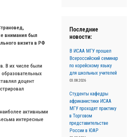
Страновед,
Последние
се внимания был
новости:
льного визита в РФ
В ИСАА МГУ прошел
Всероссийский семинар
по корейскому языку
. В их числе были
для школьных учителей
и образовательных
03.08.2026
ставлял доцент
нстрировал
Студенты кафедры
африканистики ИСАА
МГУ проходят практику
 наиболее активными
в Торговом
весьма интересные
представительстве
России в ЮАР