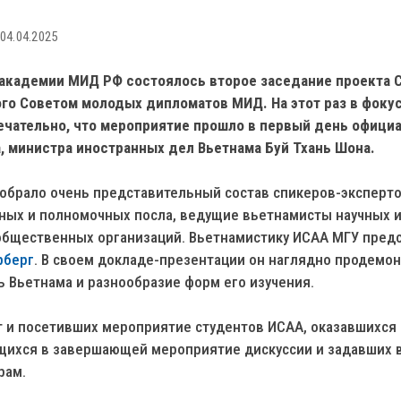
04.04.2025
пакадемии МИД РФ состоялось второе заседание проекта 
го Советом молодых дипломатов МИД. На этот раз в фоку
ечательно, что мероприятие прошло в первый день официа
, министра иностранных дел Вьетнама Буй Тхань Шона.
обрало очень представительный состав спикеров-экспертов
ных и полномочных посла, ведущие вьетнамисты научных 
общественных организаций. Вьетнамистику ИСАА МГУ пред
рберг
. В своем докладе-презентации он наглядно продемо
 Вьетнама и разнообразие форм его изучения.
т и посетивших мероприятие студентов ИСАА, оказавшихся
ащихся в завершающей мероприятие дискуссии и задавших 
рам.