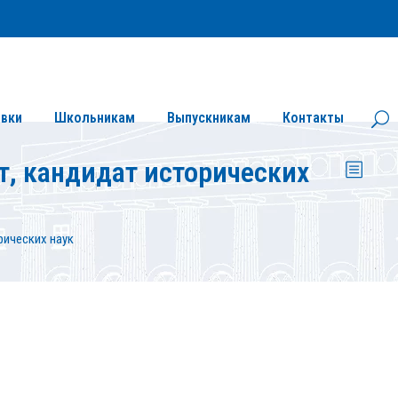
Личный кабинет
Версия сайта для слабовидящих
вки
Школьникам
Выпускникам
Контакты
т, кандидат исторических
рических наук