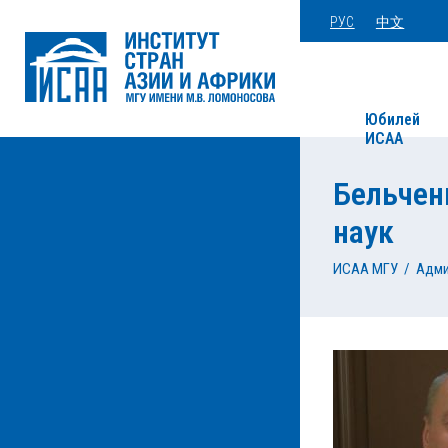
РУС
中文
Юбилей
ИСАА
Бельчен
наук
ИСАА МГУ
/
Адми