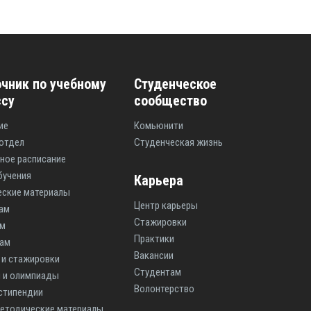
чник по учебному
Студенческое
ссу
сообщество
ие
Комьюнити
отдел
Студенческая жизнь
ное расписание
бучения
Карьера
ские материалы
Центр карьеры
ам
Стажировки
ам
Практики
там
Вакансии
 и стажировки
Студентам
 и олимпиады
Волонтерство
 стипендии
етодические материалы