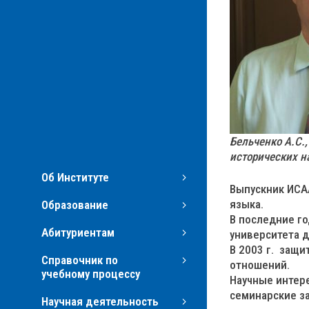
Бельченко А.С.,
исторических н
Об Институте
Выпускник ИСА
языка.
Образование
В последние го
Абитуриентам
университета 
В 2003 г. защи
Справочник по
отношений.
учебному процессу
Научные интере
семинарские за
Научная деятельность