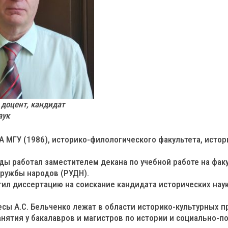
 доцент, кандидат
аук
А МГУ (1986), историко-филологического факультета, исто
ды работал заместителем декана по учебной работе на фак
дружбы народов (РУДН).
тил диссертацию на соискание кандидата исторических на
сы А.С. Бельченко лежат в области историко-культурных п
нятия у бакалавров и магистров по истории и социально-п