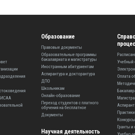
Образование
Справо
проце
Правовые документы
Образовательные программы
Расписан
бакалавриата и магистратуры
овет
Учебный 
Иностранным абитуриентам
ганизации
Электрон
Аспирантура и докторантура
одразделения
Оплата о
ДПО
Методиче
Школьникам
стоковедения
Бакалавр
Онлайн-образование
ы ИСАА
Магистр
Переход студентов с платного
зовательной
Аспиран
обучения на бесплатное
Практики
Документы
Конкурсы
Гранты и
Научная деятельность
Учебно-м