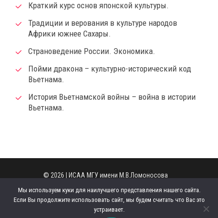
Краткий курс основ японской культуры.
Традиции и верования в культуре народов
Африки южнее Сахары.
Страноведение России. Экономика.
Пойми дракона – культурно-исторический код
Вьетнама.
История Вьетнамской войны – война в истории
Вьетнама.
© 2026 | ИСАА МГУ имени М.В.Ломоносова
Администратор сайта
|
Регламент сайта
Мы используем куки для наилучшего представления нашего сайта.
125009, г. Москва, ул. Моховая, д. 11, стр. 1.
Если Вы продолжите использовать сайт, мы будем считать что Вас это
Телефон: +7 (495) 629-43-49
устраивает.
Email:
office.iaas@org.msu.ru