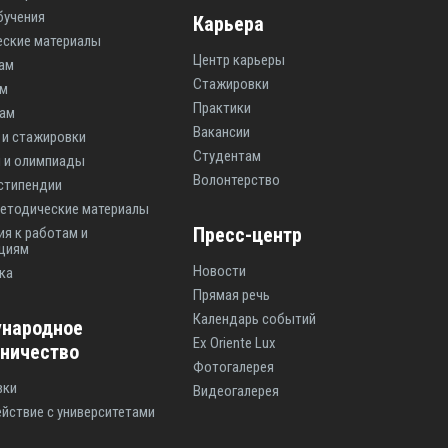
бучения
Карьера
ские материалы
Центр карьеры
ам
Стажировки
ам
Практики
там
Вакансии
 и стажировки
Студентам
 и олимпиады
Волонтерство
 стипендии
етодические материалы
Пресс-центр
ия к работам и
циям
Новости
ка
Прямая речь
Календарь событий
народное
Ex Oriente Lux
дничество
Фотогалерея
вки
Видеогалерея
йствие с университетами