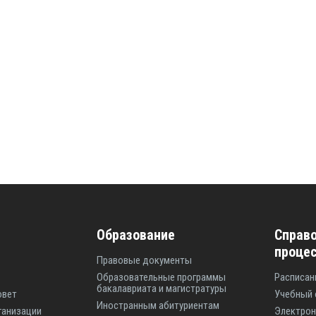
Образование
Справо
проце
Правовые документы
Образовательные программы
Расписан
бакалавриата и магистратуры
овет
Учебный 
Иностранным абитуриентам
ганизации
Электрон