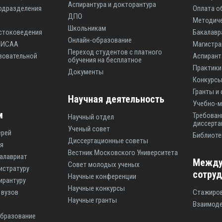
Аспирантура и докторантура
одразделения
Оплата о
ДПО
Методиче
Школьникам
стоковедения
Бакалавр
Онлайн-образование
ы ИСАА
Магистр
Переход студентов с платного
зовательной
Аспиран
обучения на бесплатное
Практики
Документы
Конкурсы
Гранты и
Научная деятельность
Учебно-м
м
Требован
Научный отдел
диссерта
Ученый совет
ерей
Библиоте
Диссертационные советы
я
Вестник Московского Университета
калавриат
Между
Совет молодых ученых
истратуру
сотру
Научные конференции
ирантуру
Научные конкурсы
 вузов
Стажиро
Научные гранты
Взаимоде
образование