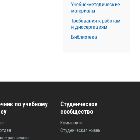
Учебно-методические
материалы
Требования к работам
и диссертациям
Библиотека
чник по учебному
Студенческое
ссу
сообщество
ие
Комьюнити
отдел
Студенческая жизнь
ное расписание