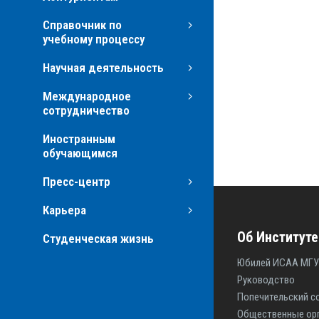
Справочник по
учебному процессу
Научная деятельность
Международное
сотрудничество
Иностранным
обучающимся
Пресс-центр
Карьера
Об Институте
Студенческая жизнь
Юбилей ИСАА МГУ
Руководство
Попечительский с
Общественные ор