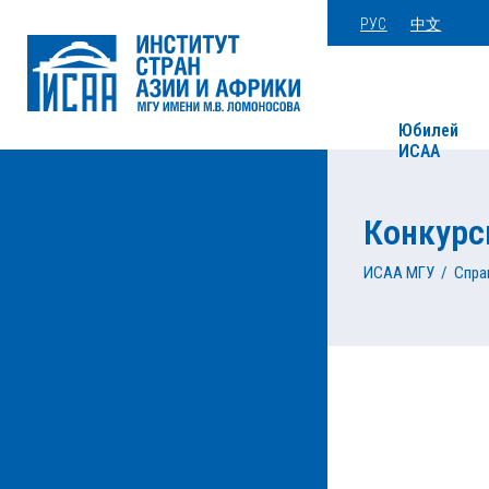
РУС
中文
Юбилей
ИСАА
Конкурс
ИСАА МГУ
/
Спра