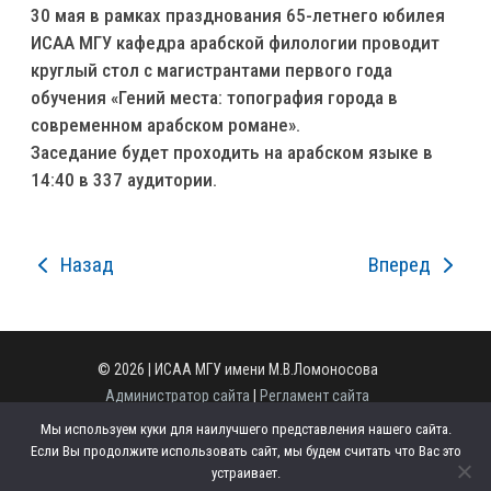
30 мая в рамках празднования 65-летнего юбилея
ИСАА МГУ кафедра арабской филологии проводит
круглый стол с магистрантами первого года
обучения «Гений места: топография города в
современном арабском романе».
Заседание будет проходить на арабском языке в
14:40 в 337 аудитории.
Назад
Вперед
© 2026 | ИСАА МГУ имени М.В.Ломоносова
Администратор сайта
|
Регламент сайта
Полная версия сайта
Мы используем куки для наилучшего представления нашего сайта.
125009, г. Москва, ул. Моховая, д. 11, стр. 1.
Если Вы продолжите использовать сайт, мы будем считать что Вас это
Телефон: +7 (495) 629-43-49
устраивает.
Email:
office.iaas@org.msu.ru