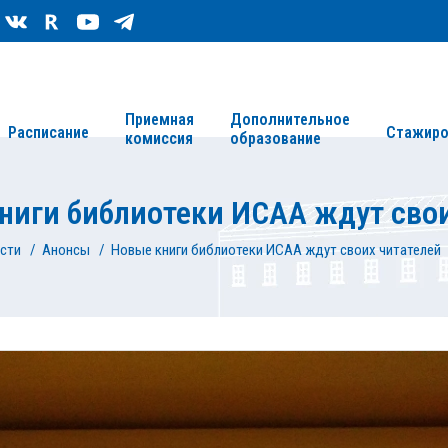
Сведения об организации
Карта сайта
Приемная
Дополнительное
Расписание
Стажиро
комиссия
образование
ниги библиотеки ИСАА ждут свои
сти
/
Анонсы
/
Новые книги библиотеки ИСАА ждут своих читателей