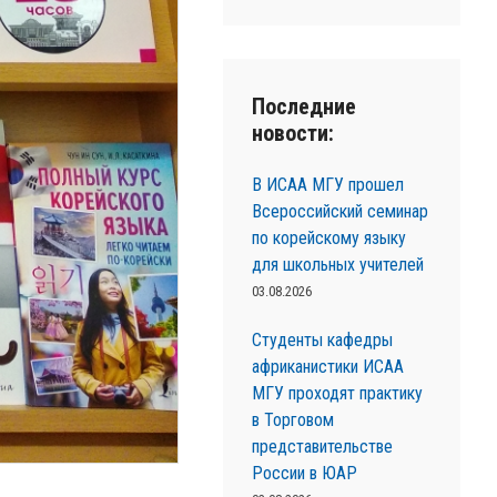
Последние
новости:
В ИСАА МГУ прошел
Всероссийский семинар
по корейскому языку
для школьных учителей
03.08.2026
Студенты кафедры
африканистики ИСАА
МГУ проходят практику
в Торговом
представительстве
России в ЮАР