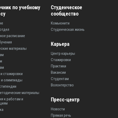
чник по учебному
Студенческое
ссу
сообщество
ие
Комьюнити
отдел
Студенческая жизнь
ное расписание
бучения
Карьера
ские материалы
Центр карьеры
ам
Стажировки
ам
Практики
там
Вакансии
 и стажировки
Студентам
 и олимпиады
Волонтерство
 стипендии
етодические материалы
Пресс-центр
ия к работам и
циям
Новости
ка
Прямая речь