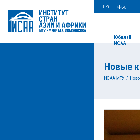
РУС
中文
Юбилей
ИСАА
Новые к
ИСАА МГУ
/
Ново