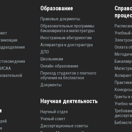
Образование
Справо
проце
Правовые документы
Образовательные программы
Расписан
бакалавриата и магистратуры
овет
Учебный 
Иностранным абитуриентам
ганизации
Электрон
Аспирантура и докторантура
одразделения
Оплата о
ДПО
Методиче
Школьникам
стоковедения
Бакалавр
Онлайн-образование
ы ИСАА
Магистр
Переход студентов с платного
зовательной
Аспиран
обучения на бесплатное
Практики
Документы
Конкурсы
Гранты и
Научная деятельность
Учебно-м
м
Требован
Научный отдел
диссерта
Ученый совет
ерей
Библиоте
Диссертационные советы
я