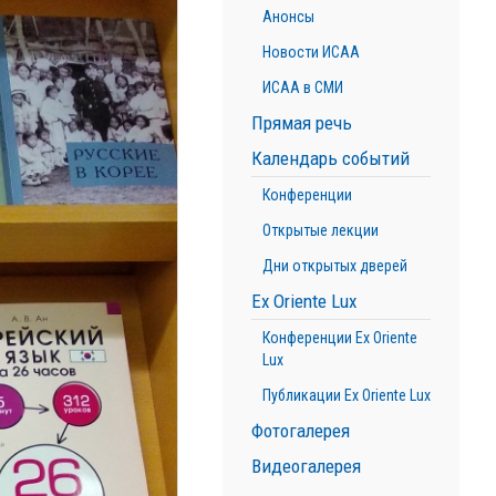
Анонсы
Новости ИСАА
ИСАА в СМИ
Прямая речь
Календарь событий
Конференции
Открытые лекции
Дни открытых дверей
Ex Oriente Lux
Конференции Ex Oriente
Lux
Публикации Ex Oriente Lux
Фотогалерея
Видеогалерея