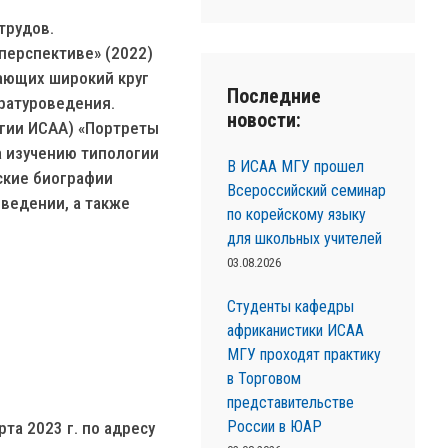
трудов.
перспективе» (2022)
ающих широкий круг
Последние
ратуроведения.
новости:
огии ИСАА) «Портреты
а изучению типологии
В ИСАА МГУ прошел
ские биографии
Всероссийский семинар
оведении, а также
по корейскому языку
для школьных учителей
03.08.2026
Студенты кафедры
африканистики ИСАА
МГУ проходят практику
в Торговом
представительстве
России в ЮАР
та 2023 г. по адресу