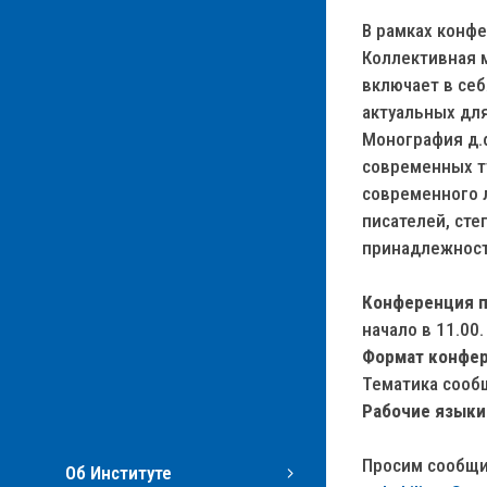
В рамках конф
Коллективная 
включает в се
актуальных дл
Монография д.ф
современных т
современного л
писателей, сте
принадлежность
Конференция п
начало в 11.00.
Формат конфе
Тематика сооб
Рабочие языки
Просим сообщит
Об Институте