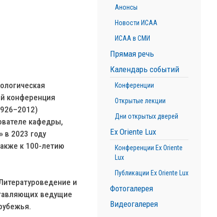
Анонсы
Новости ИСАА
ИСАА в СМИ
Прямая речь
Календарь событий
кологическая
Конференции
ей конференция
Открытые лекции
(1926–2012)
Дни открытых дверей
ователе кафедры,
Ex Oriente Lux
 в 2023 году
также к 100-летию
Конференции Ex Oriente
Lux
Публикации Ex Oriente Lux
«Литературоведение и
Фотогалерея
дставляющих ведущие
Видеогалерея
рубежья.