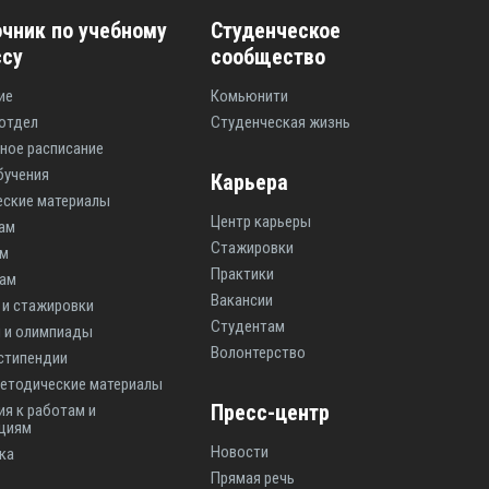
чник по учебному
Студенческое
ссу
сообщество
ие
Комьюнити
отдел
Студенческая жизнь
ное расписание
бучения
Карьера
ские материалы
Центр карьеры
ам
Стажировки
ам
Практики
там
Вакансии
 и стажировки
Студентам
 и олимпиады
Волонтерство
 стипендии
етодические материалы
Пресс-центр
ия к работам и
циям
Новости
ка
Прямая речь