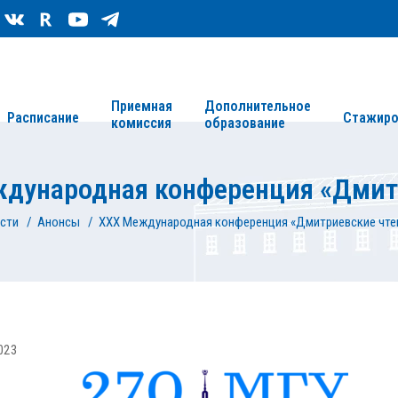
Сведения об организации
Карта сайта
Приемная
Дополнительное
Расписание
Стажиро
комиссия
образование
дународная конференция «Дмит
сти
/
Анонсы
/
XXX Международная конференция «Дмитриевские чте
023