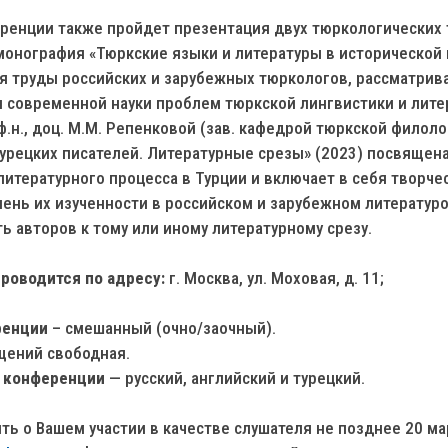
еренции также пройдет презентация двух тюркологических 
монография «Тюркские языки и литературы в исторической 
бя труды российских и зарубежных тюркологов, рассматрив
я современной науки проблем тюркской лингвистики и лите
.н., доц. М.М. Репенковой (зав. кафедрой тюркской филол
урецких писателей. Литературные срезы» (2023) посвящен
итературного процесса в Турции и включает в себя творче
пень их изученности в российском и зарубежном литератур
 авторов к тому или иному литературному срезу.
роводится по адресу:
г. Москва, ул. Моховая, д. 11;
ренции
– смешанный (очно/заочный).
щений свободная.
 конференции
— русский, английский и турецкий.
ь о Вашем участии в качестве слушателя не позднее 20 мар