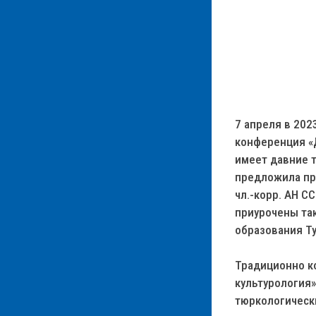
7 апреля в 202
конференция «
имеет давние т
предложила пр
чл.-корр. АН С
приурочены та
образования Т
Традиционно ко
культурология»
тюркологическ