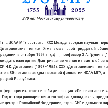
270 лет Московскому университету
3 г. в ИСАА МГУ состоится XXX Международная научная тюр
Дмитриевские чтения». Отмечающая свой тридцатый юбил
радиции: в октябре 1993 г. д.ф.н., профессор Э.А. Грунина 
оводить ежегодные Дмитриевские чтения в память об осн
ССР Н.К. Дмитриеве (1898–1954). ХХХ «Дмитриевские чтения»
кже к 80-летию кафедры тюркской филологии ИСАА МГУ, а 
урецкой Республики.
нференция включает в себя две секции: «Лингвистика» и 
. Год от года расширяется «география» докладчиков, пре
ие центры Российской Федерации, стран СНГ и дальнего за