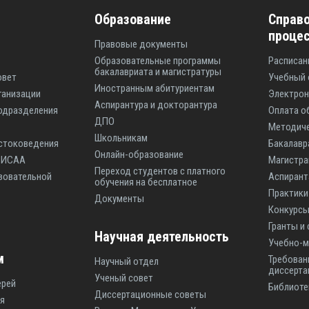
Образование
Справо
проце
Правовые документы
Образовательные программы
Расписан
бакалавриата и магистратуры
овет
Учебный 
Иностранным абитуриентам
ганизации
Электрон
Аспирантура и докторантура
одразделения
Оплата о
ДПО
Методиче
Школьникам
стоковедения
Бакалавр
Онлайн-образование
ы ИСАА
Магистр
Переход студентов с платного
зовательной
Аспиран
обучения на бесплатное
Практики
Документы
Конкурсы
Гранты и
Научная деятельность
Учебно-м
м
Требован
Научный отдел
диссерта
Ученый совет
ерей
Библиоте
Диссертационные советы
я