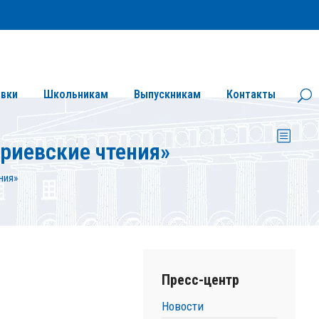
Личный кабинет
Версия сайта для слабовидящих
вки
Школьникам
Выпускникам
Контакты
риевские чтения»
ния»
Пресс-центр
Новости