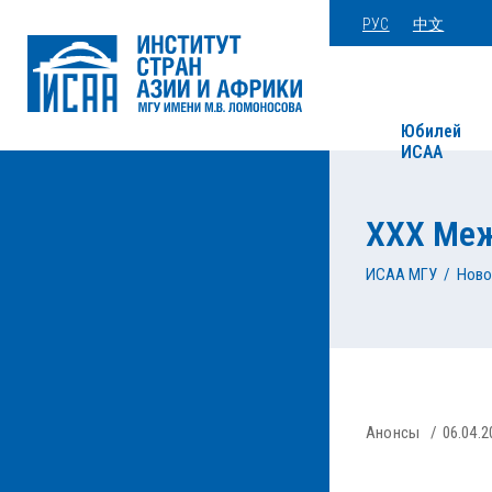
РУС
中文
Юбилей
ИСАА
XXX Меж
ИСАА МГУ
/
Ново
Анонсы
06.04.2