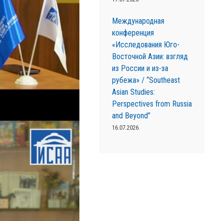
Международная
конференция
«Исследования Юго-
Восточной Азии: взгляд
из России и из-за
рубежа» / “Southeast
Asian Studies:
Perspectives from Russia
and Beyond”
16.07.2026