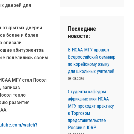
ых дверей для
я открытых дверей
Последние
се более и более
новости:
о описали
В ИСАА МГУ прошел
нующие абитуриентов
Всероссийский семинар
рые поделились своим
по корейскому языку
для школьных учителей
03.08.2026
ИСАА МГУ стал Посол
, записав
Студенты кафедры
Посол тепло
африканистики ИСАА
орию развития
МГУ проходят практику
САА.
в Торговом
представительстве
outube.com/watch?
России в ЮАР