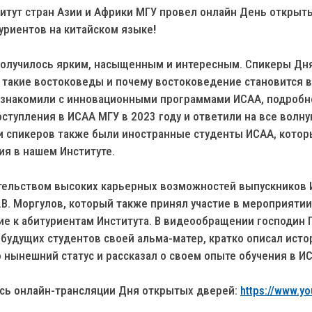
титут стран Азии и Африки МГУ провел онлайн День открыт
уриентов на китайском языке
!
олучилось ярким, насыщенным и интересным. Спикеры Дн
 такие востоковеды и почему востоковедение становится в
ознакомили с инновационными программами ИСАА, подробн
ступления в ИСАА МГУ в 2023 году и ответили на все вол
и спикеров также были иностранные студенты ИСАА, кото
ия в нашем Институте.
ельством высоких карьерных возможностей выпускников 
.В. Моргулов, который также принял участие в мероприятии
е к абитуриентам Института. В видеообращении господин 
будущих студентов своей альма-матер, кратко описал ист
о нынешний статус и рассказал о своем опыте обучения в И
ись онлайн-трансляции Дня открытых дверей:
https://www.y