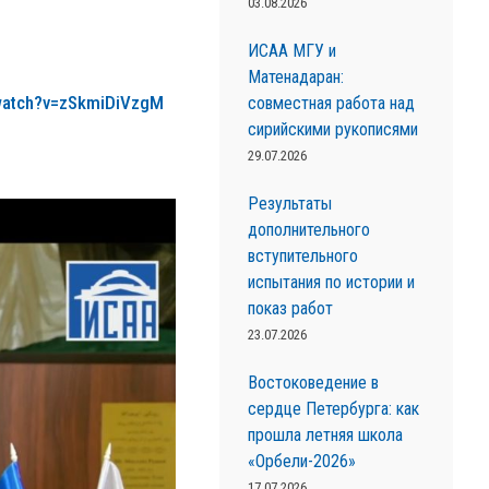
03.08.2026
ИСАА МГУ и
Матенадаран:
atch
?
v
=
zSkmiDiVzgM
совместная работа над
сирийскими рукописями
29.07.2026
Результаты
дополнительного
вступительного
испытания по истории и
показ работ
23.07.2026
Востоковедение в
сердце Петербурга: как
прошла летняя школа
«Орбели-2026»
17.07.2026