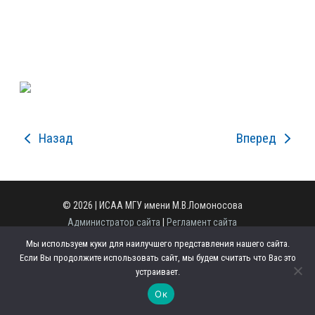
Назад
Вперед
© 2026 | ИСАА МГУ имени М.В.Ломоносова
Администратор сайта
|
Регламент сайта
Полная версия сайта
Мы используем куки для наилучшего представления нашего сайта.
125009, г. Москва, ул. Моховая, д. 11, стр. 1.
Если Вы продолжите использовать сайт, мы будем считать что Вас это
Телефон: +7 (495) 629-43-49
устраивает.
Email:
office.iaas@org.msu.ru
Сделано в
Ок
Able