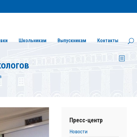
Личный кабинет
Версия сайта для слабовидящих
вки
Школьникам
Выпускникам
Контакты
кологов
в
Пресс-центр
Новости