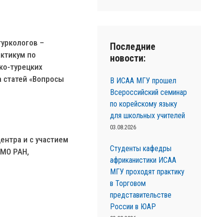
туркологов –
Последние
актикум по
новости:
ко-турецких
а статей «Вопросы
В ИСАА МГУ прошел
Всероссийский семинар
по корейскому языку
для школьных учителей
03.08.2026
нтра и с участием
Студенты кафедры
ЭМО РАН,
африканистики ИСАА
МГУ проходят практику
в Торговом
представительстве
России в ЮАР