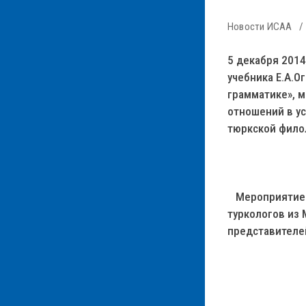
Новости ИСАА
5 декабря 2014
учебника Е.А.О
грамматике», 
отношений в ус
тюркской филол
Мероприятие п
туркологов из
представителе