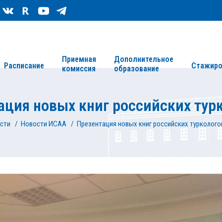
Сведения об организации
Карта сайта
Приемная
Дополнительное
Расписание
Стажиро
комиссия
образование
ация новых книг российских тур
сти
/
Новости ИСАА
/
Презентация новых книг российских турколого