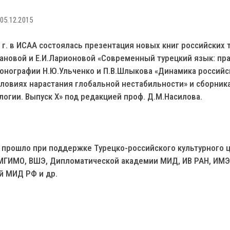
05.12.2015
 г. в ИСАА состоялась презентация новых книг российских 
гановой и Е.И.Ларионовой «Современный турецкий язык: пр
монографии Н.Ю.Ульченко и П.В.Шлыкова «Динамика российс
ловиях нарастания глобальной нестабильности» и сборник
огии. Выпуск Х» под редакцией проф. Д.М.Насилова.
рошло при поддержке Турецко-российского культурного це
 МГИМО, ВШЭ, Дипломатической академии МИД, ИВ РАН, ИМ
й МИД РФ и др.