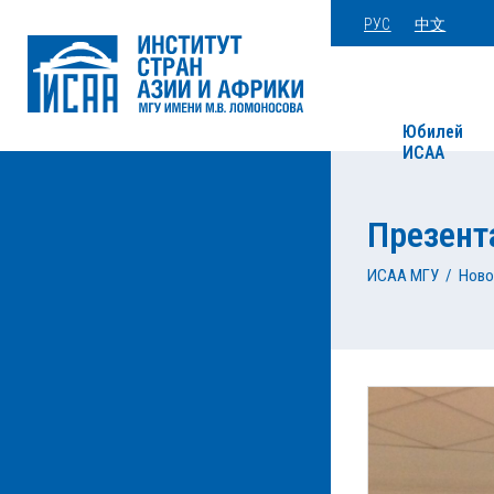
РУС
中文
Юбилей
ИСАА
Презент
ИСАА МГУ
/
Ново