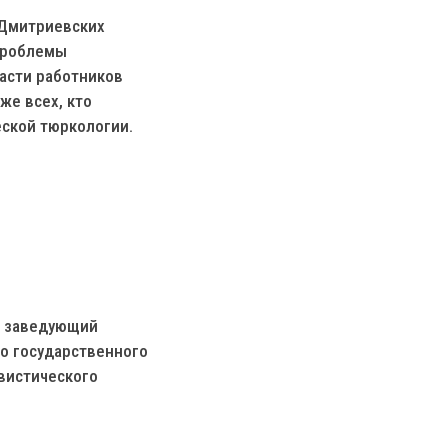
 Дмитриевских
 проблемы
асти работников
же всех, кто
еской тюркологии.
, заведующий
о государственного
вистического