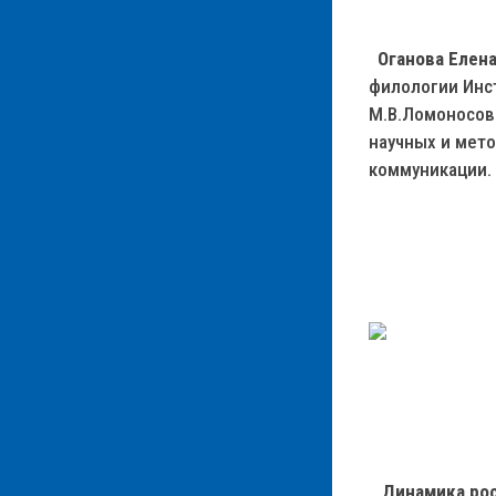
Оганова Елена
филологии Инс
М.В.Ломоносова
научных и мето
коммуникации.
Динамика росс