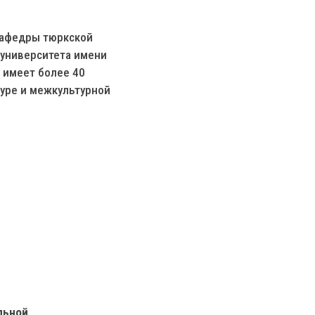
кафедры тюркской
 университета имени
 имеет более 40
туре и межкультурной
льной