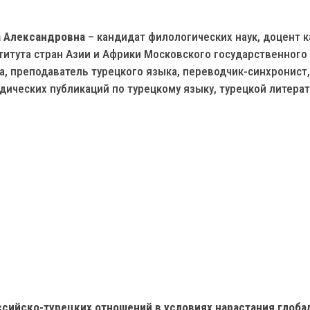
 Александровна
– кандидат филологических наук, доцент 
титута стран Азии и Африки Московского государственного
, преподаватель турецкого языка, переводчик-синхронист,
дических публикаций по турецкому языку, турецкой литера
ийско-турецких отношений в условиях нарастания глоба