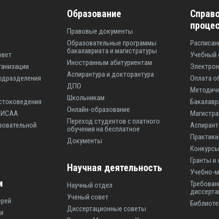
Образование
Справо
проце
Правовые документы
Образовательные программы
Расписан
бакалавриата и магистратуры
овет
Учебный 
Иностранным абитуриентам
ганизации
Электрон
Аспирантура и докторантура
одразделения
Оплата о
ДПО
Методиче
Школьникам
стоковедения
Бакалавр
Онлайн-образование
ы ИСАА
Магистр
Переход студентов с платного
зовательной
Аспиран
обучения на бесплатное
Практики
Документы
Конкурсы
Гранты и
Научная деятельность
Учебно-м
м
Требован
Научный отдел
диссерта
Ученый совет
ерей
Библиоте
Диссертационные советы
я