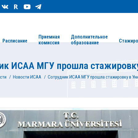
Сведения об организации
Карта сайта
Приемная
Дополнительное
Расписание
Стажиро
комиссия
образование
ик ИСАА МГУ прошла стажировку
сти
/
Новости ИСАА
/
Сотрудник ИСАА МГУ прошла стажировку в Ун