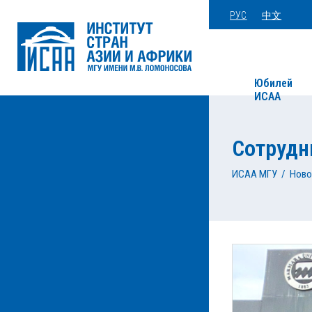
РУС
中文
Юбилей
ИСАА
Сотрудн
ИСАА МГУ
/
Ново