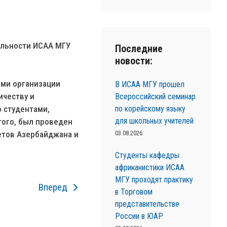
ильности ИСАА МГУ
Последние
.
новости:
ами организации
В ИСАА МГУ прошел
ичеству и
Всероссийский семинар
по корейскому языку
о студентами,
для школьных учителей
того, был проведен
03.08.2026
етов Азербайджана и
Студенты кафедры
африканистики ИСАА
МГУ проходят практику
Вперед
в Торговом
представительстве
России в ЮАР