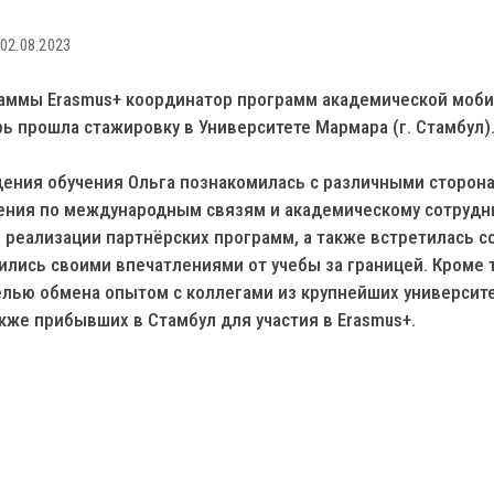
02.08.2023
раммы Erasmus+ координатор программ академической моб
ь прошла стажировку в Университете Мармара (г. Стамбул)
дения обучения Ольга познакомилась с различными сторон
ения по международным связям и академическому сотрудн
реализации партнёрских программ, а также встретилась с
лись своими впечатлениями от учебы за границей. Кроме 
целью обмена опытом с коллегами из крупнейших университ
кже прибывших в Стамбул для участия в Erasmus+.