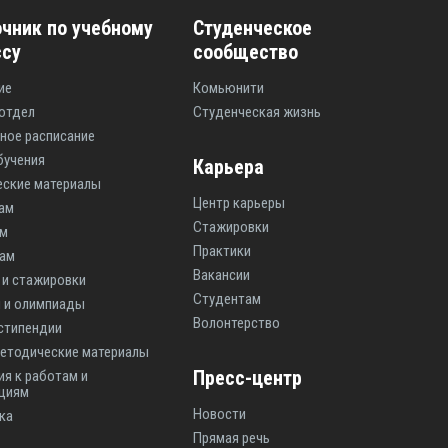
чник по учебному
Студенческое
ссу
сообщество
ие
Комьюнити
отдел
Студенческая жизнь
ное расписание
бучения
Карьера
ские материалы
Центр карьеры
ам
Стажировки
ам
Практики
там
Вакансии
 и стажировки
Студентам
 и олимпиады
Волонтерство
 стипендии
етодические материалы
Пресс-центр
ия к работам и
циям
Новости
ка
Прямая речь