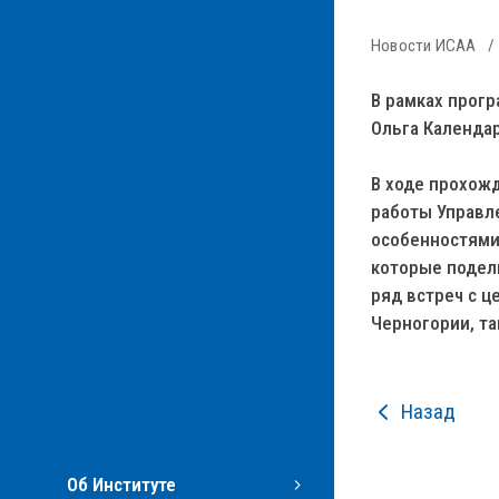
Новости ИСАА
В рамках прог
Ольга Календар
В ходе прохож
работы Управл
особенностями 
которые подели
ряд встреч с 
Черногории, та
Назад
Об Институте