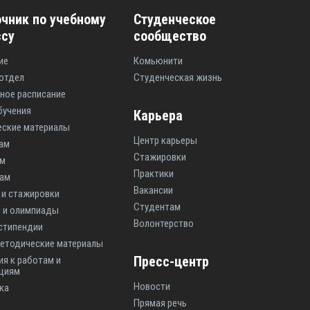
чник по учебному
Студенческое
ссу
сообщество
ие
Комьюнити
отдел
Студенческая жизнь
ное расписание
бучения
Карьера
ские материалы
Центр карьеры
ам
Стажировки
ам
Практики
там
Вакансии
 и стажировки
Студентам
 и олимпиады
Волонтерство
 стипендии
етодические материалы
Пресс-центр
ия к работам и
циям
Новости
ка
Прямая речь