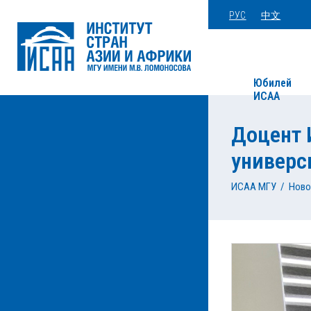
РУС
中文
Юбилей
ИСАА
Доцент 
универс
ИСАА МГУ
/
Ново