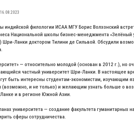
16.08.2023
ы индийской филологии ИСАА МГУ Борис Волхонский встре
знеса Национальной школы бизнес-менеджмента «Зелёный 
ty) Шри-Ланки доктором Тилини де Сильвой. Обсудили возм
.
рситет» — относительно молодой (основан в 2012 г.), но 
вающийся частный университет Шри-Ланки. В настоящее в
огут быть интересны студентам-экономистам, изучающим я
и (возможно, и не только) и желающим узнать больше о во
Ланке и в регионе Южной Азии.
анах университета — создание факультета гуманитарных на
ирить сферы сотрудничества.