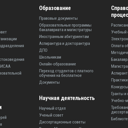
Образование
Справо
проце
Правовые документы
Образовательные программы
Расписан
бакалавриата и магистратуры
овет
Учебный 
Иностранным абитуриентам
ганизации
Электрон
Аспирантура и докторантура
одразделения
Оплата о
ДПО
Методиче
Школьникам
стоковедения
Бакалавр
Онлайн-образование
ы ИСАА
Магистр
Переход студентов с платного
зовательной
Аспиран
обучения на бесплатное
Практики
Документы
Конкурсы
Гранты и
Научная деятельность
Учебно-м
м
Требован
Научный отдел
диссерта
Ученый совет
ерей
Библиоте
Диссертационные советы
я