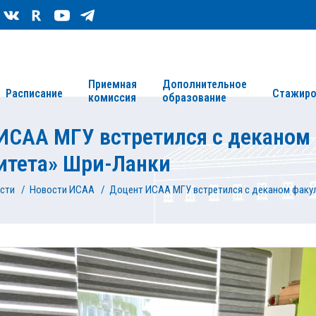
Сведения об организации
Карта сайта
Приемная
Дополнительное
Расписание
Стажиро
комиссия
образование
ИСАА МГУ встретился с деканом 
итета» Шри-Ланки
сти
/
Новости ИСАА
/
Доцент ИСАА МГУ встретился с деканом факул