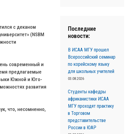
тился с деканом
Последние
университет» (NSBM
новости:
ожности
В ИСАА МГУ прошел
Всероссийский семинар
по корейскому языку
очень современный и
для школьных учителей
ремя предлагаемые
03.08.2026
зыки Южной и Юго-
зможностях развития
Студенты кафедры
африканистики ИСАА
МГУ проходят практику
ук, что, несомненно,
в Торговом
представительстве
России в ЮАР