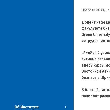
Новости ИСАА
Доцент кафедр
факультета би
Green Universi
сотрудничества
«Зелёный униве
активно разви
здесь курсы м
Восточной Ази
бизнеса в Шри-
В ближайших пл
позволит расш
Об Институте