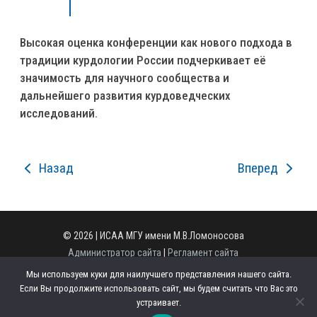
Высокая оценка конференции как нового подхода в
традиции курдологии России подчеркивает её
значимость для научного сообщества и
дальнейшего развития курдоведческих
исследований.
Назад
Вперед
© 2026 | ИСАА МГУ имени М.В.Ломоносова
Администратор сайта
|
Регламент сайта
Полная версия сайта
Мы используем куки для наилучшего представления нашего сайта.
125009, г. Москва, ул. Моховая, д. 11, стр. 1.
Если Вы продолжите использовать сайт, мы будем считать что Вас это
Телефон: +7 (495) 629-43-49
устраивает.
Email:
office.iaas@org.msu.ru