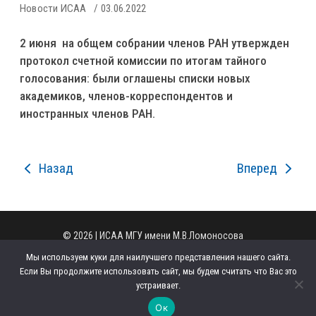
Новости ИСАА
03.06.2022
2 июня на общем собрании членов РАН утвержден
протокол счетной комиссии по итогам тайного
голосования: были оглашены списки новых
академиков, членов-корреспондентов и
иностранных членов РАН.
Назад
Вперед
© 2026 | ИСАА МГУ имени М.В.Ломоносова
Администратор сайта
|
Регламент сайта
Мы используем куки для наилучшего представления нашего сайта.
125009, г. Москва, ул. Моховая, д. 11, стр. 1.
Если Вы продолжите использовать сайт, мы будем считать что Вас это
Телефон: +7 (495) 629-43-49
устраивает.
Email:
office.iaas@org.msu.ru
Ок
Сделано в
Able