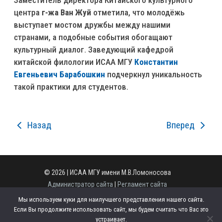
центра
г-жа Ван Жуй
отметила, что молодёжь
выступает мостом дружбы между нашими
странами, а подобные события обогащают
культурный диалог. Заведующий кафедрой
китайской филологии ИСАА МГУ
Константин
Евгеньевич Барабошкин
подчеркнул уникальность
такой практики для студентов.
Назад
Вперед
© 2026 | ИСАА МГУ имени М.В.Ломоносова
Администратор сайта
|
Регламент сайта
Полная версия сайта
Мы используем куки для наилучшего представления нашего сайта.
125009, г. Москва, ул. Моховая, д. 11, стр. 1.
Если Вы продолжите использовать сайт, мы будем считать что Вас это
Телефон: +7 (495) 629-43-49
устраивает.