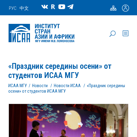
РУС
中文
«Праздник середины осени» от
студентов ИСАА МГУ
ИСАА МГУ
/
Новости
/
Новости ИСАА
/
«Праздник середины
осени» от студентов ИСАА МГУ