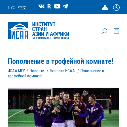
РУС
中文
Пополнение в трофейной комнате!
ИСАА МГУ
/
Новости
/
Новости ИСАА
/
Пополнение в
трофейной комнате!